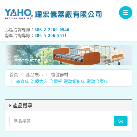
Toggle
navigat
北區洽詢專線：
886-2-2269-0546
南區洽詢專線：
886-5-206-5511
首頁
產品展示
復健器材
診查床-治療大床-治療桌-電動傾斜床-電動治療床
產品搜尋