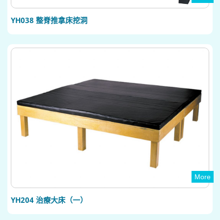
YH038 整脊推拿床挖洞
More
YH204 治療大床（一）