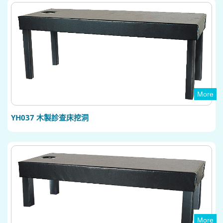
More
YH037 木製診查床挖洞
More