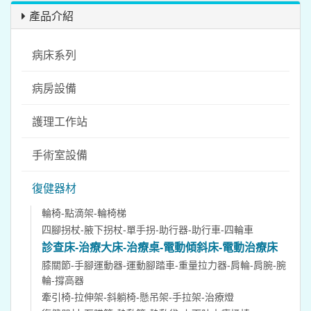
產品介紹
病床系列
病房設備
護理工作站
手術室設備
復健器材
輪椅-點滴架-輪椅梯
四腳拐杖-腋下拐杖-單手拐-助行器-助行車-四輪車
診查床-治療大床-治療桌-電動傾斜床-電動治療床
膝關節-手腳運動器-運動腳踏車-重量拉力器-肩輪-肩腕-腕
輪-撐高器
牽引椅-拉伸架-斜躺椅-懸吊架-手拉架-治療燈