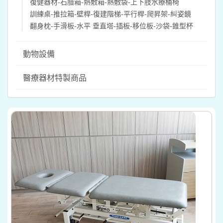
復健器材-石腊箱-熱敷箱-熱敷袋-上下肢水療桶椅
訓練桌-推拉箱-壁桿-復建階梯-平行桿-爬昇架-糾姿鏡
翻身枕-手滑板-水平 垂直塔-插板-移位板-沙袋-錐型杯
動物設備
醫療器材特製商品