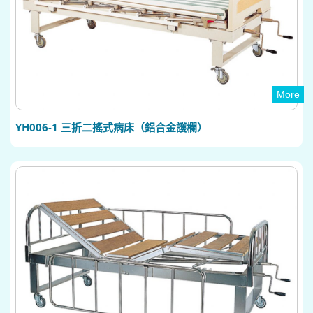
More
YH006-1 三折二搖式病床（鋁合金護欄）