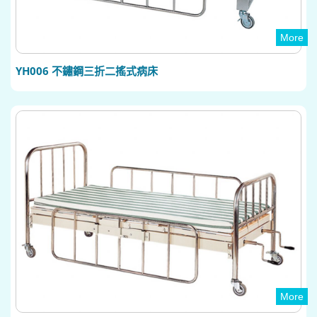
More
YH006 不鏽鋼三折二搖式病床
More