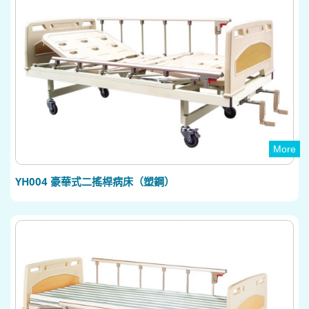
More
YH004 豪華式二搖桿病床（塑鋼）