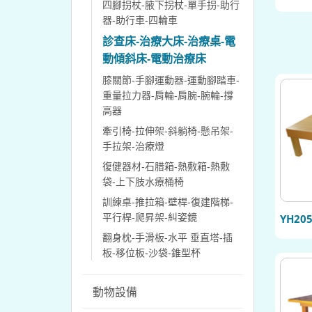
四腳拐杖-腋下拐杖-單手拐-助行
器-助行車-四輪車
診查床-治療大床-治療桌-電
動傾斜床-電動治療床
膝關節-手腳運動器-運動腳踏車-
重量拉力器-肩輪-肩腕-腕輪-撐
高器
牽引椅-拉伸架-斜躺椅-懸吊架-
手拉架-治療燈
復健器材-石腊箱-熱敷箱-熱敷
袋-上下肢水療桶椅
訓練桌-推拉箱-壁桿-復建階梯-
YH2
平行桿-爬昇架-糾姿鏡
翻身枕-手滑板-水平 垂直塔-插
板-移位板-沙袋-錐型杯
動物設備