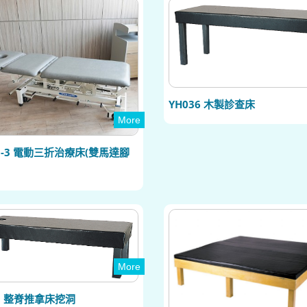
YH036 木製診查床
More
10-3 電動三折治療床(雙馬達腳
More
38 整脊推拿床挖洞