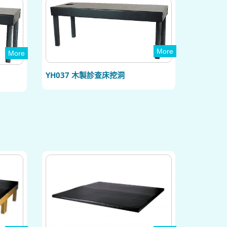
More
More
YH037 木製診查床挖洞