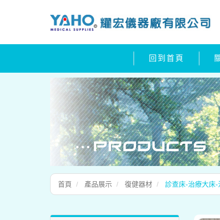
回到首頁
首頁
產品展示
復健器材
診查床-治療大床-