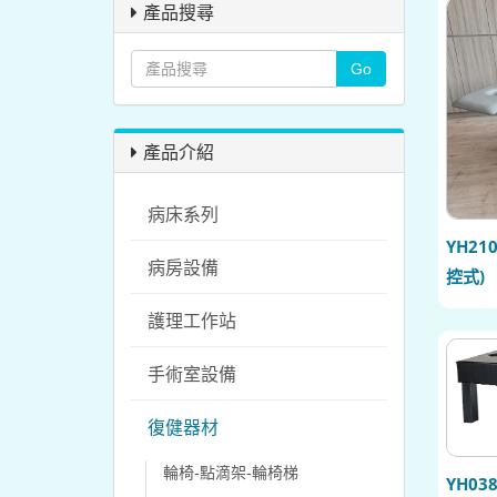
產品搜尋
產品介紹
病床系列
YH2
病房設備
控式)
護理工作站
手術室設備
復健器材
輪椅-點滴架-輪椅梯
YH0