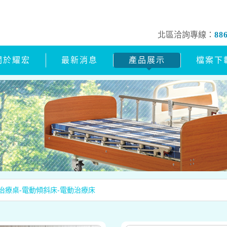
北區洽詢專線：
88
關於耀宏
最新消息
產品展示
檔案下
治療桌-電動傾斜床-電動治療床