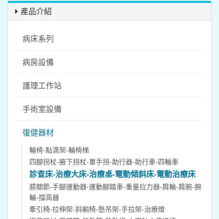
產品介紹
病床系列
病房設備
護理工作站
手術室設備
復健器材
輪椅-點滴架-輪椅梯
四腳拐杖-腋下拐杖-單手拐-助行器-助行車-四輪車
診查床-治療大床-治療桌-電動傾斜床-電動治療床
膝關節-手腳運動器-運動腳踏車-重量拉力器-肩輪-肩腕-腕
輪-撐高器
牽引椅-拉伸架-斜躺椅-懸吊架-手拉架-治療燈