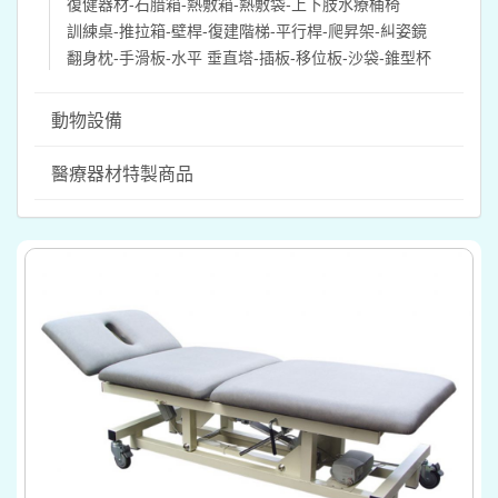
復健器材-石腊箱-熱敷箱-熱敷袋-上下肢水療桶椅
訓練桌-推拉箱-壁桿-復建階梯-平行桿-爬昇架-糾姿鏡
翻身枕-手滑板-水平 垂直塔-插板-移位板-沙袋-錐型杯
動物設備
醫療器材特製商品