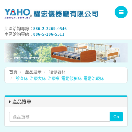
Toggle
navigat
北區洽詢專線：
886-2-2269-0546
南區洽詢專線：
886-5-206-5511
首頁
產品展示
復健器材
診查床-治療大床-治療桌-電動傾斜床-電動治療床
產品搜尋