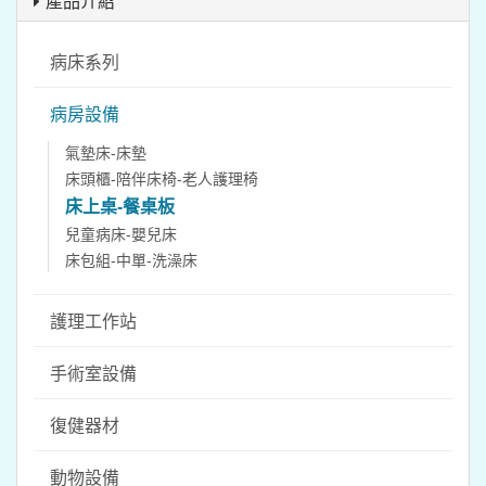
產品介紹
病床系列
病房設備
氣墊床-床墊
床頭櫃-陪伴床椅-老人護理椅
床上桌-餐桌板
兒童病床-嬰兒床
床包組-中單-洗澡床
護理工作站
手術室設備
復健器材
動物設備