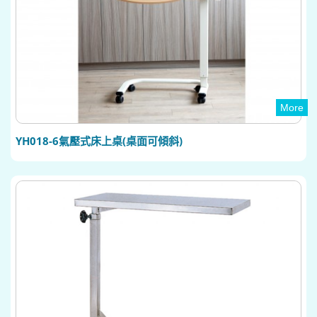
More
YH018-6氣壓式床上桌(桌面可傾斜)