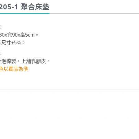
205-1 聚合床墊
：
180x寬90x高5cm。
有尺寸±5%。
：
聚合泡棉製，上舖乳膠皮。
色以實品為準