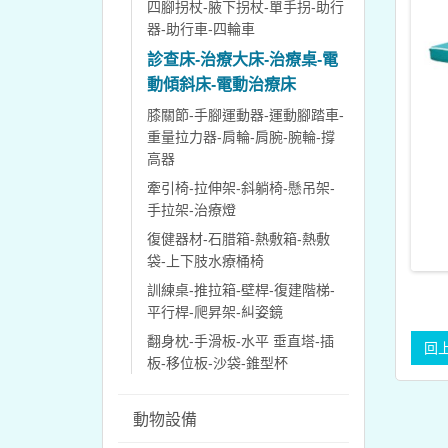
四腳拐杖-腋下拐杖-單手拐-助行
器-助行車-四輪車
診查床-治療大床-治療桌-電
動傾斜床-電動治療床
膝關節-手腳運動器-運動腳踏車-
重量拉力器-肩輪-肩腕-腕輪-撐
高器
牽引椅-拉伸架-斜躺椅-懸吊架-
手拉架-治療燈
復健器材-石腊箱-熱敷箱-熱敷
袋-上下肢水療桶椅
訓練桌-推拉箱-壁桿-復建階梯-
平行桿-爬昇架-糾姿鏡
翻身枕-手滑板-水平 垂直塔-插
板-移位板-沙袋-錐型杯
動物設備