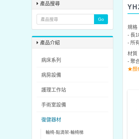
產品搜尋
YH
規格
- 長
產品介紹
- 所
材質
病床系列
- 
★顏
病房設備
護理工作站
手術室設備
復健器材
輪椅-點滴架-輪椅梯