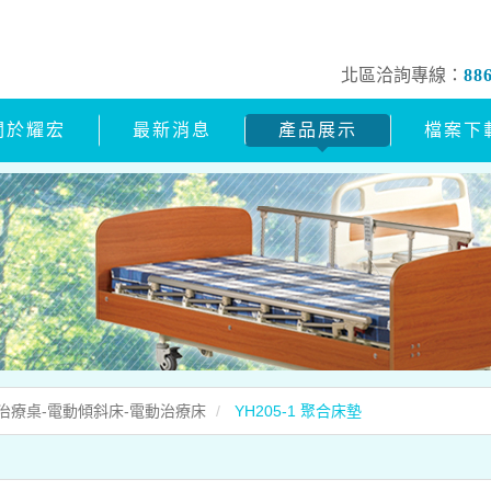
北區洽詢專線：
88
關於耀宏
最新消息
產品展示
檔案下
-治療桌-電動傾斜床-電動治療床
YH205-1 聚合床墊