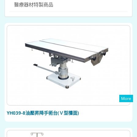
醫療器材特製商品
More
YH039-8油壓昇降手術台(Ｖ型檯面)