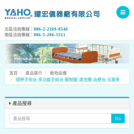
Toggle
navigat
北區洽詢專線：
886-2-2269-0546
南區洽詢專線：
886-5-206-5511
首頁
產品展示
動物設備
磅秤手術台-多功能手術台-壓制籠-清洗槽-治療台-五層車
產品搜尋