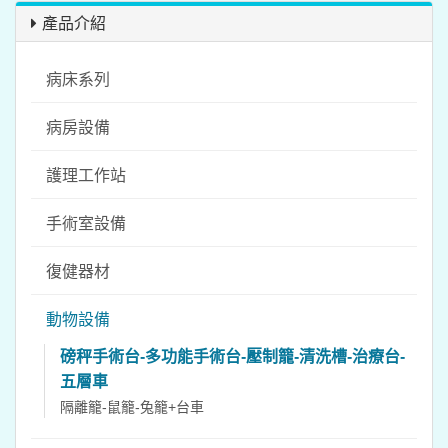
產品介紹
病床系列
病房設備
護理工作站
手術室設備
復健器材
動物設備
磅秤手術台-多功能手術台-壓制籠-清洗槽-治療台-
五層車
隔離籠-鼠籠-兔籠+台車