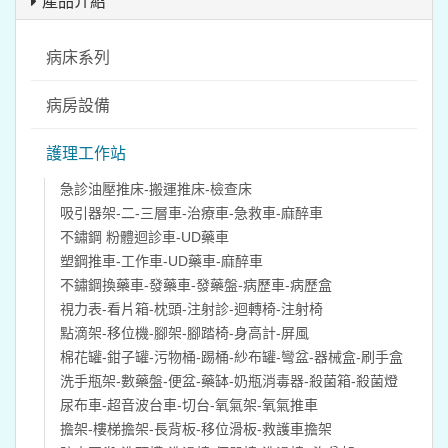
產品介紹
病床系列
病房設備
護理工作站
急診油壓推床-搬運推床-檢查床
吸引器架-二-三層車-治療車-急救車-麻醉車
不鏽鋼 粉體迴診車-UD藥車
塑鋼推車-工作車-UD藥車-麻醉車
不鏽鋼換藥車-發藥車-發藥盤-病歷車-病歷盒
視力表-看片箱-枕頭-注射診-迴轉椅-注射椅
點滴架-移位機-腳架-腳踏椅-身高計-屏風
棉花罐-鉗子罐-污物桶-踢桶-紗布罐-彎盆-器械盒-刷手盒
洗手瓶架-數藥盤-便盆-藥缽-奶瓶消毒器-殺菌箱-殺菌燈
尿布車-超音波台車-切台-氧氣架-氧氣推車
擔架-樓梯擔架-長背板-移位滑板-救護車擔架