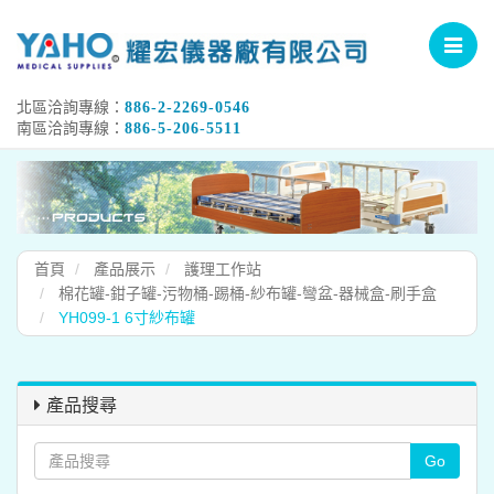
Toggle
navigat
北區洽詢專線：
886-2-2269-0546
南區洽詢專線：
886-5-206-5511
首頁
產品展示
護理工作站
棉花罐-鉗子罐-污物桶-踢桶-紗布罐-彎盆-器械盒-刷手盒
YH099-1 6寸紗布罐
產品搜尋