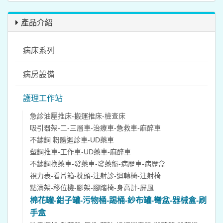
產品介紹
病床系列
病房設備
護理工作站
急診油壓推床-搬運推床-檢查床
吸引器架-二-三層車-治療車-急救車-麻醉車
不鏽鋼 粉體迴診車-UD藥車
塑鋼推車-工作車-UD藥車-麻醉車
不鏽鋼換藥車-發藥車-發藥盤-病歷車-病歷盒
視力表-看片箱-枕頭-注射診-迴轉椅-注射椅
點滴架-移位機-腳架-腳踏椅-身高計-屏風
棉花罐-鉗子罐-污物桶-踢桶-紗布罐-彎盆-器械盒-刷
手盒