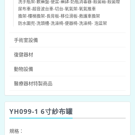
洗手瓶架-數藥盤-便盆-藥缽-奶瓶消毒器-殺菌箱-殺菌燈
尿布車-超音波台車-切台-氧氣架-氧氣推車
擔架-樓梯擔架-長背板-移位滑板-救護車擔架
防水圍兜-洗頭槽-洗澡椅-便器椅-洗澡椅- 泡盆架
手術室設備
復健器材
動物設備
醫療器材特製商品
YH099-1 6寸紗布罐
規格：