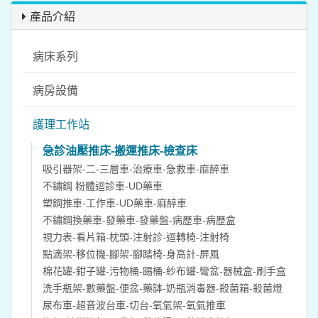
產品介紹
病床系列
病房設備
護理工作站
急診油壓推床-搬運推床-檢查床
吸引器架-二-三層車-治療車-急救車-麻醉車
不鏽鋼 粉體迴診車-UD藥車
塑鋼推車-工作車-UD藥車-麻醉車
不鏽鋼換藥車-發藥車-發藥盤-病歷車-病歷盒
視力表-看片箱-枕頭-注射診-迴轉椅-注射椅
點滴架-移位機-腳架-腳踏椅-身高計-屏風
棉花罐-鉗子罐-污物桶-踢桶-紗布罐-彎盆-器械盒-刷手盒
洗手瓶架-數藥盤-便盆-藥缽-奶瓶消毒器-殺菌箱-殺菌燈
尿布車-超音波台車-切台-氧氣架-氧氣推車