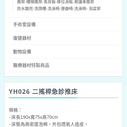
擔架-樓梯擔架-長背板-移位滑板-救護車擔架
防水圍兜-洗頭槽-洗澡椅-便器椅-洗澡椅- 泡盆架
手術室設備
復健器材
動物設備
醫療器材特製商品
YH026 二搖桿急診推床
規格：
- 床長190x寬75x高70cm
- 床墊為高密度泡棉，外包透氣人造皮，