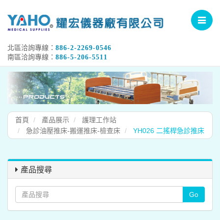
Toggle
navigat
北區洽詢專線：
886-2-2269-0546
南區洽詢專線：
886-5-206-5511
首頁
產品展示
護理工作站
急診油壓推床-搬運推床-檢查床
YH026 二搖桿急診推床
產品搜尋