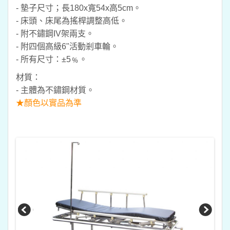
- 墊子尺寸；長180x寬54x高5cm。
- 床頭、床尾為搖桿調整高低。
- 附不鏽鋼IV架兩支。
- 附四個高級6"活動剎車輪。
- 所有尺寸：±5﹪。
材質：
- 主體為不鏽鋼材質。
★顏色以實品為準