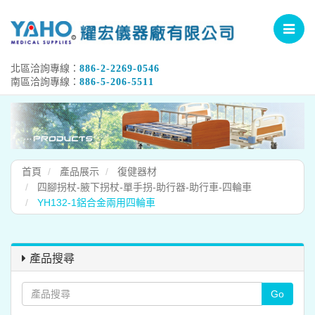
Toggle
navigat
北區洽詢專線：
886-2-2269-0546
南區洽詢專線：
886-5-206-5511
首頁
產品展示
復健器材
四腳拐杖-腋下拐杖-單手拐-助行器-助行車-四輪車
YH132-1鋁合金兩用四輪車
產品搜尋