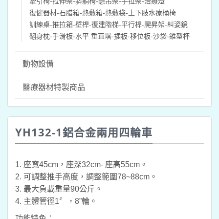
牽引椅-拉伸架-斜躺椅-懸吊架-手拉架-治療燈
復健器材-石腊箱-熱敷箱-熱敷袋-上下肢水療桶椅
訓練桌-推拉箱-壁桿-復建階梯-平行桿-爬昇架-糾姿鏡
翻身枕-手滑板-水平 垂直塔-插板-移位板-沙袋-錐型杯
動物設備
醫療器材特製商品
YH132-1鋁合金兩用四輪車
1. 座寬45cm，座深32cm- 座高55cm。
2. 可調整推手高度，調整範圍78~88cm。
3. 最大負載重量90公斤。
4. 主體管徑1〞，8”輪。
功能特色：