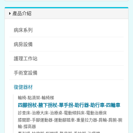
產品介紹
病床系列
病房設備
護理工作站
手術室設備
復健器材
輪椅-點滴架-輪椅梯
四腳拐杖-腋下拐杖-單手拐-助行器-助行車-四輪車
診查床-治療大床-治療桌-電動傾斜床-電動治療床
膝關節-手腳運動器-運動腳踏車-重量拉力器-肩輪-肩腕-腕
輪-撐高器