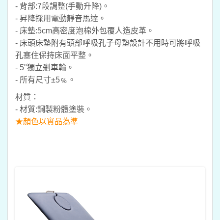
- 背部:7段調整(手動升降)。
- 昇降採用電動靜音馬達。
- 床墊:5cm高密度泡棉外包覆人造皮革。
- 床頭床墊附有頭部呼吸孔子母墊設計不用時可將呼吸
孔塞住保持床面平整。
- 5"獨立剎車輪。
- 所有尺寸±5﹪。
材質：
- 材質:鋼製粉體塗裝。
★顏色以實品為準