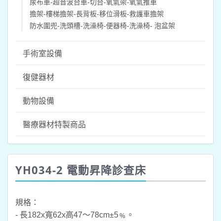
尿布車-超音波台車-切台-氧氣架-氧氣推車
擔架-樓梯擔架-長背板-移位滑板-救護車擔架
防水圍兜-洗頭槽-洗澡椅-便器椅-洗澡椅- 泡盆架
手術室設備
復健器材
動物設備
醫療器材特製商品
YH034-2 電動昇降診查床
規格：
- 長182x寬62x高47～78cm±5﹪。