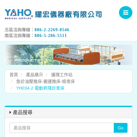
Toggle
navigat
北區洽詢專線：
886-2-2269-0546
南區洽詢專線：
886-5-206-5511
首頁
產品展示
護理工作站
急診油壓推床-搬運推床-檢查床
YH034-2 電動昇降診查床
產品搜尋