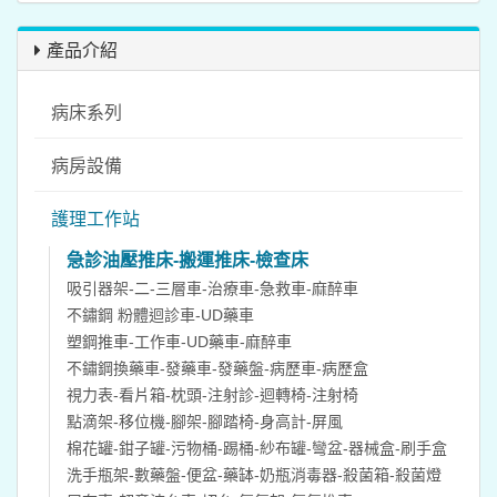
產品介紹
病床系列
病房設備
護理工作站
急診油壓推床-搬運推床-檢查床
吸引器架-二-三層車-治療車-急救車-麻醉車
不鏽鋼 粉體迴診車-UD藥車
塑鋼推車-工作車-UD藥車-麻醉車
不鏽鋼換藥車-發藥車-發藥盤-病歷車-病歷盒
視力表-看片箱-枕頭-注射診-迴轉椅-注射椅
點滴架-移位機-腳架-腳踏椅-身高計-屏風
棉花罐-鉗子罐-污物桶-踢桶-紗布罐-彎盆-器械盒-刷手盒
洗手瓶架-數藥盤-便盆-藥缽-奶瓶消毒器-殺菌箱-殺菌燈