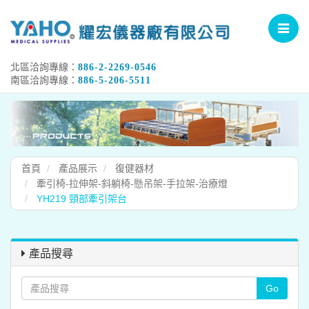
Toggle
navigat
北區洽詢專線：
886-2-2269-0546
南區洽詢專線：
886-5-206-5511
首頁
產品展示
復健器材
牽引椅-拉伸架-斜躺椅-懸吊架-手拉架-治療燈
YH219 頸部牽引架台
產品搜尋