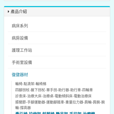
產品介紹
病床系列
病房設備
護理工作站
手術室設備
復健器材
輪椅-點滴架-輪椅梯
四腳拐杖-腋下拐杖-單手拐-助行器-助行車-四輪車
診查床-治療大床-治療桌-電動傾斜床-電動治療床
膝關節-手腳運動器-運動腳踏車-重量拉力器-肩輪-肩腕-腕
輪-撐高器