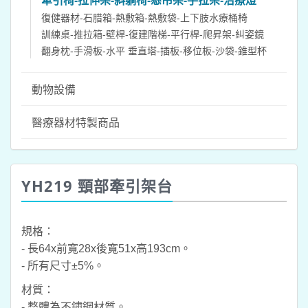
牽引椅-拉伸架-斜躺椅-懸吊架-手拉架-治療燈
復健器材-石腊箱-熱敷箱-熱敷袋-上下肢水療桶椅
訓練桌-推拉箱-壁桿-復建階梯-平行桿-爬昇架-糾姿鏡
翻身枕-手滑板-水平 垂直塔-插板-移位板-沙袋-錐型杯
動物設備
醫療器材特製商品
YH219 頸部牽引架台
規格：
- 長64x前寬28x後寬51x高193cm。
- 所有尺寸±5%。
材質：
- 整體為不鏽鋼材質。