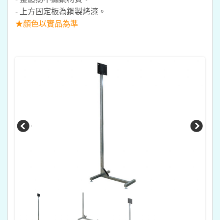
- 上方固定板為鋼製烤漆。
★顏色以實品為準