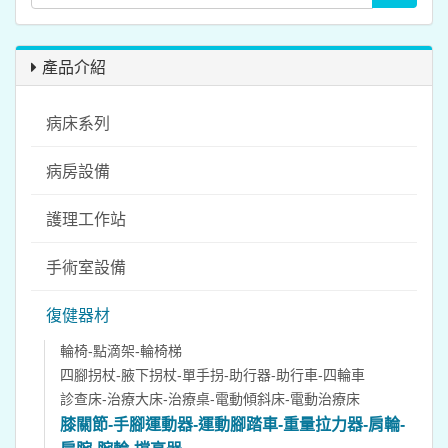
產品介紹
病床系列
病房設備
護理工作站
手術室設備
復健器材
輪椅-點滴架-輪椅梯
四腳拐杖-腋下拐杖-單手拐-助行器-助行車-四輪車
診查床-治療大床-治療桌-電動傾斜床-電動治療床
膝關節-手腳運動器-運動腳踏車-重量拉力器-肩輪-