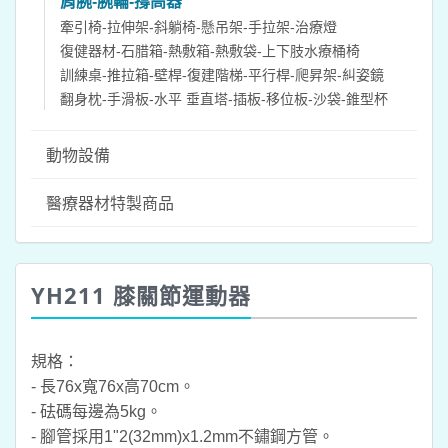
肩腕-腕輪-撐高器
牽引椅-拉伸架-斜躺椅-懸吊架-手拉架-治療燈
復健器材-石腊箱-熱敷箱-熱敷袋-上下肢水療桶椅
訓練桌-推拉箱-壁桿-復建階梯-平行桿-爬昇架-糾姿鏡
翻身枕-手滑板-水平 垂直塔-插板-移位板-沙袋-錐型杯
動物設備
醫療器材特製商品
YH211 膝關節運動器
規格：
- 長76x寬76x高70cm。
- 砝碼每邊為5kg。
- 腳管採用1"2(32mm)x1.2mm不鏽鋼方管。