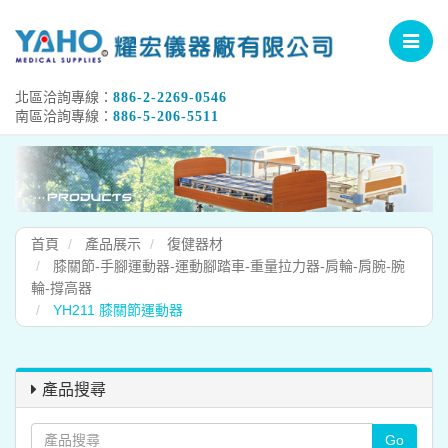
Toggle
navigat
北區洽詢專線：
886-2-2269-0546
南區洽詢專線：
886-5-206-5511
首頁
產品展示
復健器材
膝關節-手腳運動器-運動腳踏車-重量拉力器-肩輪-肩腕-腕
輪-撐高器
YH211 膝關節運動器
產品搜尋