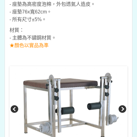
- 座墊為高密度泡棉，外包透氣人造皮。
- 座墊76x寬62cm。
- 所有尺寸±5%。
材質：
- 主體為不鏽鋼材質。
★顏色以實品為準