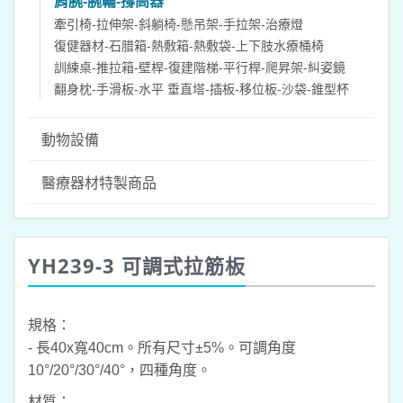
肩腕-腕輪-撐高器
牽引椅-拉伸架-斜躺椅-懸吊架-手拉架-治療燈
復健器材-石腊箱-熱敷箱-熱敷袋-上下肢水療桶椅
訓練桌-推拉箱-壁桿-復建階梯-平行桿-爬昇架-糾姿鏡
翻身枕-手滑板-水平 垂直塔-插板-移位板-沙袋-錐型杯
動物設備
醫療器材特製商品
YH239-3 可調式拉筋板
規格：
- 長40x寬40cm。所有尺寸±5%。可調角度
10
°
/20
°
/30
°
/40
°
，四種角度。
材質：