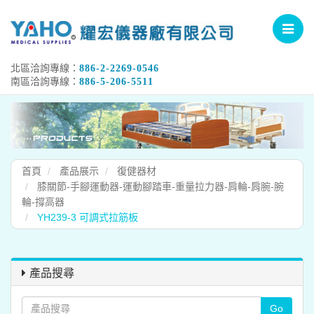
Toggle
navigat
北區洽詢專線：
886-2-2269-0546
南區洽詢專線：
886-5-206-5511
首頁
產品展示
復健器材
膝關節-手腳運動器-運動腳踏車-重量拉力器-肩輪-肩腕-腕
輪-撐高器
YH239-3 可調式拉筋板
產品搜尋