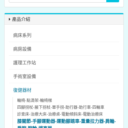
產品介紹
病床系列
病房設備
護理工作站
手術室設備
復健器材
輪椅-點滴架-輪椅梯
四腳拐杖-腋下拐杖-單手拐-助行器-助行車-四輪車
診查床-治療大床-治療桌-電動傾斜床-電動治療床
膝關節-手腳運動器-運動腳踏車-重量拉力器-肩輪-