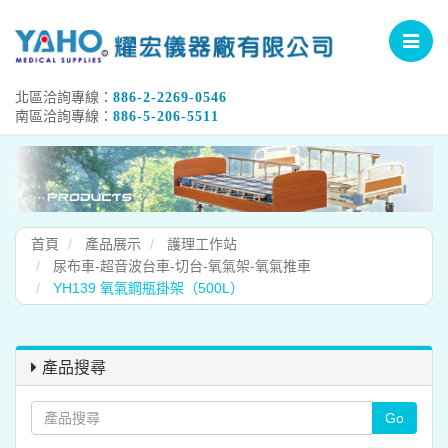
Toggle
navigat
北區洽詢專線：
886-2-2269-0546
南區洽詢專線：
886-5-206-5511
首頁
產品展示
護理工作站
尿布車-超音波台車-切台-氧氣架-氧氣推車
YH139 氧氣鋼瓶掛架（500L）
產品搜尋