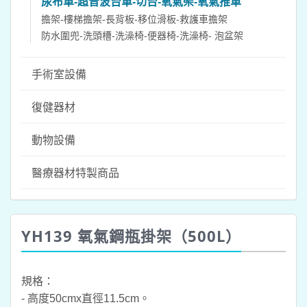
尿布車-超音波台車-切台-氧氣架-氧氣推車
擔架-樓梯擔架-長背板-移位滑板-救護車擔架
防水圍兜-洗頭槽-洗澡椅-便器椅-洗澡椅- 泡盆架
手術室設備
復健器材
動物設備
醫療器材特製商品
YH139 氧氣鋼瓶掛架（500L）
規格：
- 高度50cmx直徑11.5cm。