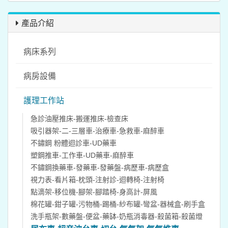
產品介紹
病床系列
病房設備
護理工作站
急診油壓推床-搬運推床-檢查床
吸引器架-二-三層車-治療車-急救車-麻醉車
不鏽鋼 粉體迴診車-UD藥車
塑鋼推車-工作車-UD藥車-麻醉車
不鏽鋼換藥車-發藥車-發藥盤-病歷車-病歷盒
視力表-看片箱-枕頭-注射診-迴轉椅-注射椅
點滴架-移位機-腳架-腳踏椅-身高計-屏風
棉花罐-鉗子罐-污物桶-踢桶-紗布罐-彎盆-器械盒-刷手盒
洗手瓶架-數藥盤-便盆-藥缽-奶瓶消毒器-殺菌箱-殺菌燈