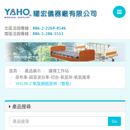
Toggle
navigat
北區洽詢專線：
886-2-2269-0546
南區洽詢專線：
886-5-206-5511
首頁
產品展示
護理工作站
尿布車-超音波台車-切台-氧氣架-氧氣推車
YH139-2 氧氣鋼瓶掛架（雙瓶）
產品搜尋