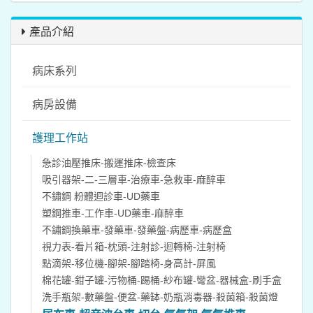
產品介紹
病床系列
病房設備
護理工作站
急診油壓推床-搬運推床-檢查床
吸引器架-二-三層車-治療車-急救車-麻醉車
不鏽鋼 粉體迴診車-UD藥車
塑鋼推車-工作車-UD藥車-麻醉車
不鏽鋼換藥車-發藥車-發藥盤-病歷車-病歷盒
視力表-看片箱-枕頭-注射診-迴轉椅-注射椅
點滴架-移位機-腳架-腳踏椅-身高計-屏風
棉花罐-鉗子罐-污物桶-踢桶-紗布罐-彎盆-器械盒-刷手盒
洗手瓶架-數藥盤-便盆-藥缽-奶瓶消毒器-殺菌箱-殺菌燈