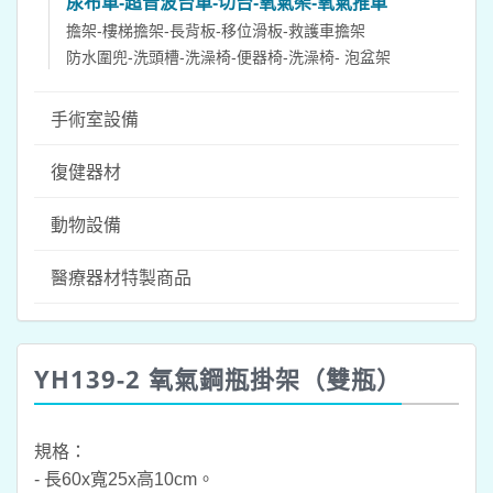
尿布車-超音波台車-切台-氧氣架-氧氣推車
擔架-樓梯擔架-長背板-移位滑板-救護車擔架
防水圍兜-洗頭槽-洗澡椅-便器椅-洗澡椅- 泡盆架
手術室設備
復健器材
動物設備
醫療器材特製商品
YH139-2 氧氣鋼瓶掛架（雙瓶）
規格：
- 長60x寬25x高10cm。