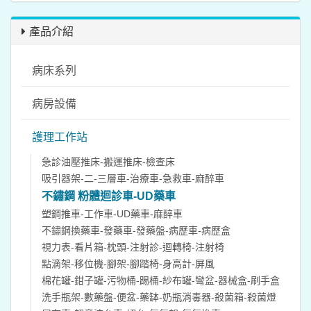
產品介紹
病床系列
病房設備
護理工作站
急診油壓推床-搬運推床-檢查床
吸引器架-二-三層車-治療車-急救車-麻醉車
不鏽鋼 粉體迴診車-UD藥車
塑鋼推車-工作車-UD藥車-麻醉車
不鏽鋼換藥車-發藥車-發藥盤-病歷車-病歷盒
視力表-看片箱-枕頭-注射診-迴轉椅-注射椅
點滴架-移位機-腳架-腳踏椅-身高計-屏風
棉花罐-鉗子罐-污物桶-踢桶-紗布罐-彎盆-器械盒-刷手盒
洗手瓶架-數藥盤-便盆-藥缽-奶瓶消毒器-殺菌箱-殺菌燈