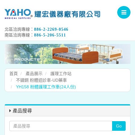
Toggle
navigat
北區洽詢專線：
886-2-2269-0546
南區洽詢專線：
886-5-206-5511
首頁
產品展示
護理工作站
不鏽鋼 粉體迴診車-UD藥車
YH158 粉體護理工作車(24人份)
產品搜尋