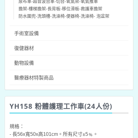
尿布車-超音波台車-切台-氧氣架-氧氣推車
擔架-樓梯擔架-長背板-移位滑板-救護車擔架
防水圍兜-洗頭槽-洗澡椅-便器椅-洗澡椅- 泡盆架
手術室設備
復健器材
動物設備
醫療器材特製商品
YH158 粉體護理工作車(24人份)
規格：
- 長56x寬50x高101cm。所有尺寸±5﹪。