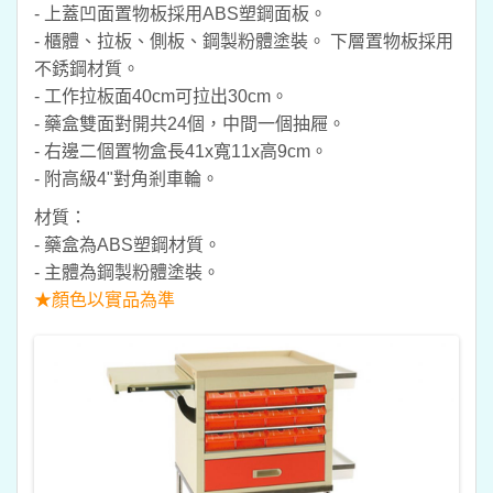
- 上蓋凹面置物板採用ABS塑鋼面板。
- 櫃體、拉板、側板、鋼製粉體塗裝。 下層置物板採用
不銹鋼材質。
- 工作拉板面40cm可拉出30cm。
- 藥盒雙面對開共24個，中間一個抽屜。
- 右邊二個置物盒長41x寬11x高9cm。
- 附高級4"對角剎車輪。
材質：
- 藥盒為ABS塑鋼材質。
- 主體為鋼製粉體塗裝。
★顏色以實品為準