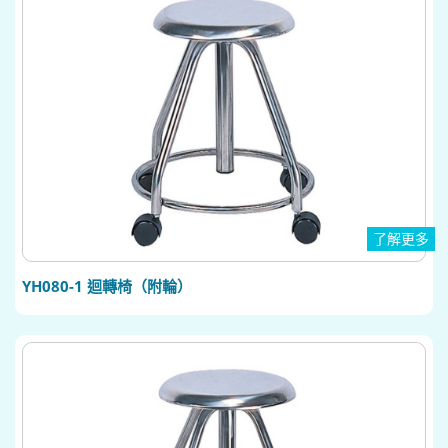
了解更多
YH080-1 迴轉椅（附輪）